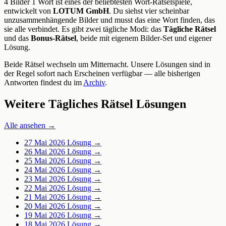
4 Bilder 1 Wort ist eines der beliebtesten Wort-Rätselspiele,
entwickelt von
LOTUM GmbH
. Du siehst vier scheinbar
unzusammenhängende Bilder und musst das eine Wort finden, das
sie alle verbindet. Es gibt zwei tägliche Modi: das
Tägliche Rätsel
und das
Bonus-Rätsel
, beide mit eigenem Bilder-Set und eigener
Lösung.
Beide Rätsel wechseln um Mitternacht. Unsere Lösungen sind in
der Regel sofort nach Erscheinen verfügbar — alle bisherigen
Antworten findest du im
Archiv
.
Weitere Tägliches Rätsel Lösungen
Alle ansehen →
27 Mai 2026
Lösung →
26 Mai 2026
Lösung →
25 Mai 2026
Lösung →
24 Mai 2026
Lösung →
23 Mai 2026
Lösung →
22 Mai 2026
Lösung →
21 Mai 2026
Lösung →
20 Mai 2026
Lösung →
19 Mai 2026
Lösung →
18 Mai 2026
Lösung →