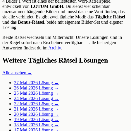
4 Bilder 1 Wort ist eines der beliebtesten Wort-Rätselspiele,
entwickelt von
LOTUM GmbH
. Du siehst vier scheinbar
unzusammenhängende Bilder und musst das eine Wort finden, das
sie alle verbindet. Es gibt zwei tägliche Modi: das
Tägliche Rätsel
und das
Bonus-Rätsel
, beide mit eigenem Bilder-Set und eigener
Lösung.
Beide Rätsel wechseln um Mitternacht. Unsere Lösungen sind in
der Regel sofort nach Erscheinen verfügbar — alle bisherigen
Antworten findest du im
Archiv
.
Weitere Tägliches Rätsel Lösungen
Alle ansehen →
27 Mai 2026
Lösung →
26 Mai 2026
Lösung →
25 Mai 2026
Lösung →
24 Mai 2026
Lösung →
22 Mai 2026
Lösung →
21 Mai 2026
Lösung →
20 Mai 2026
Lösung →
19 Mai 2026
Lösung →
18 Mai 2026
Lösung →
17 Mai 2026
Lösung →