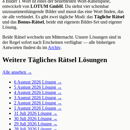
4 Bilder 1 Wort ist eines der beliebtesten Wort-Rätselspiele,
entwickelt von
LOTUM GmbH
. Du siehst vier scheinbar
unzusammenhängende Bilder und musst das eine Wort finden, das
sie alle verbindet. Es gibt zwei tägliche Modi: das
Tägliche Rätsel
und das
Bonus-Rätsel
, beide mit eigenem Bilder-Set und eigener
Lösung.
Beide Rätsel wechseln um Mitternacht. Unsere Lösungen sind in
der Regel sofort nach Erscheinen verfügbar — alle bisherigen
Antworten findest du im
Archiv
.
Weitere Tägliches Rätsel Lösungen
Alle ansehen →
6 August 2026
Lösung →
5 August 2026
Lösung →
4 August 2026
Lösung →
3 August 2026
Lösung →
2 August 2026
Lösung →
1 August 2026
Lösung →
31 Juli 2026
Lösung →
30 Juli 2026
Lösung →
29 Juli 2026
Lösung →
28 Juli 2026
Lösung →