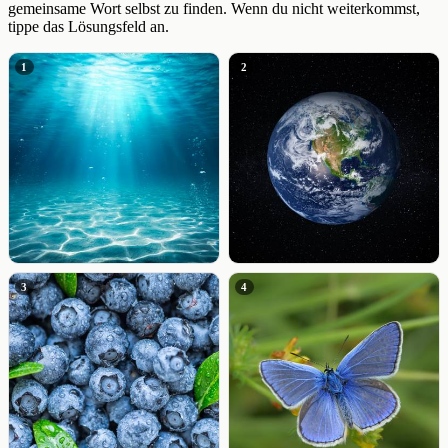
gemeinsame Wort selbst zu finden. Wenn du nicht weiterkommst,
tippe das Lösungsfeld an.
1
2
3
4