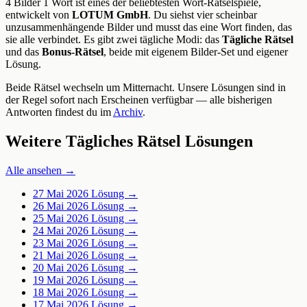
4 Bilder 1 Wort ist eines der beliebtesten Wort-Rätselspiele,
entwickelt von
LOTUM GmbH
. Du siehst vier scheinbar
unzusammenhängende Bilder und musst das eine Wort finden, das
sie alle verbindet. Es gibt zwei tägliche Modi: das
Tägliche Rätsel
und das
Bonus-Rätsel
, beide mit eigenem Bilder-Set und eigener
Lösung.
Beide Rätsel wechseln um Mitternacht. Unsere Lösungen sind in
der Regel sofort nach Erscheinen verfügbar — alle bisherigen
Antworten findest du im
Archiv
.
Weitere Tägliches Rätsel Lösungen
Alle ansehen →
27 Mai 2026
Lösung →
26 Mai 2026
Lösung →
25 Mai 2026
Lösung →
24 Mai 2026
Lösung →
23 Mai 2026
Lösung →
21 Mai 2026
Lösung →
20 Mai 2026
Lösung →
19 Mai 2026
Lösung →
18 Mai 2026
Lösung →
17 Mai 2026
Lösung →