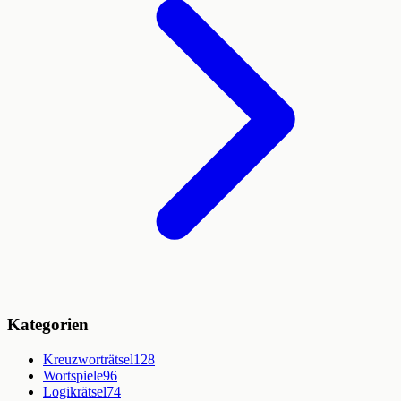
Kategorien
Kreuzworträtsel
128
Wortspiele
96
Logikrätsel
74