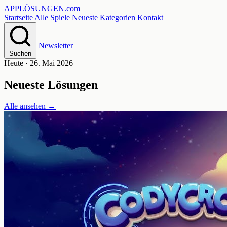
APPLÖSUNGEN
.com
Startseite
Alle Spiele
Neueste
Kategorien
Kontakt
Newsletter
Suchen
Heute · 26. Mai 2026
Neueste Lösungen
Alle ansehen
→