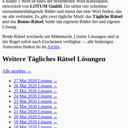
4 Bilder 1 Wort ist eines der beliebtesten Wort-Rätselspiele,
entwickelt von
LOTUM GmbH
. Du siehst vier scheinbar
unzusammenhängende Bilder und musst das eine Wort finden, das
sie alle verbindet. Es gibt zwei tägliche Modi: das
Tägliche Rätsel
und das
Bonus-Rätsel
, beide mit eigenem Bilder-Set und eigener
Lösung.
Beide Rätsel wechseln um Mitternacht. Unsere Lösungen sind in
der Regel sofort nach Erscheinen verfügbar — alle bisherigen
Antworten findest du im
Archiv
.
Weitere Tägliches Rätsel Lösungen
Alle ansehen →
27 Mai 2026
Lösung →
26 Mai 2026
Lösung →
25 Mai 2026
Lösung →
24 Mai 2026
Lösung →
23 Mai 2026
Lösung →
22 Mai 2026
Lösung →
21 Mai 2026
Lösung →
20 Mai 2026
Lösung →
19 Mai 2026
Lösung →
18 Mai 2026
Lösung →