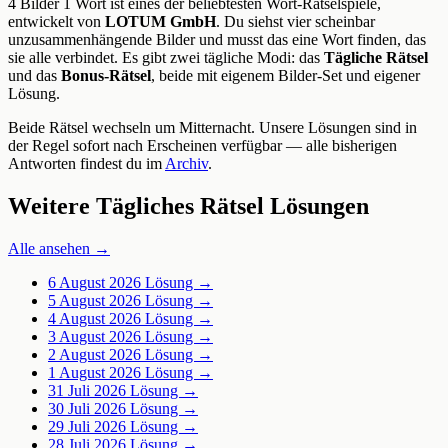
4 Bilder 1 Wort ist eines der beliebtesten Wort-Rätselspiele,
entwickelt von
LOTUM GmbH
. Du siehst vier scheinbar
unzusammenhängende Bilder und musst das eine Wort finden, das
sie alle verbindet. Es gibt zwei tägliche Modi: das
Tägliche Rätsel
und das
Bonus-Rätsel
, beide mit eigenem Bilder-Set und eigener
Lösung.
Beide Rätsel wechseln um Mitternacht. Unsere Lösungen sind in
der Regel sofort nach Erscheinen verfügbar — alle bisherigen
Antworten findest du im
Archiv
.
Weitere Tägliches Rätsel Lösungen
Alle ansehen →
6 August 2026
Lösung →
5 August 2026
Lösung →
4 August 2026
Lösung →
3 August 2026
Lösung →
2 August 2026
Lösung →
1 August 2026
Lösung →
31 Juli 2026
Lösung →
30 Juli 2026
Lösung →
29 Juli 2026
Lösung →
28 Juli 2026
Lösung →