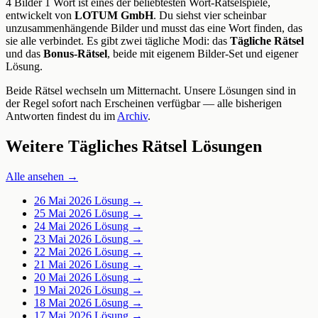
4 Bilder 1 Wort ist eines der beliebtesten Wort-Rätselspiele,
entwickelt von
LOTUM GmbH
. Du siehst vier scheinbar
unzusammenhängende Bilder und musst das eine Wort finden, das
sie alle verbindet. Es gibt zwei tägliche Modi: das
Tägliche Rätsel
und das
Bonus-Rätsel
, beide mit eigenem Bilder-Set und eigener
Lösung.
Beide Rätsel wechseln um Mitternacht. Unsere Lösungen sind in
der Regel sofort nach Erscheinen verfügbar — alle bisherigen
Antworten findest du im
Archiv
.
Weitere Tägliches Rätsel Lösungen
Alle ansehen →
26 Mai 2026
Lösung →
25 Mai 2026
Lösung →
24 Mai 2026
Lösung →
23 Mai 2026
Lösung →
22 Mai 2026
Lösung →
21 Mai 2026
Lösung →
20 Mai 2026
Lösung →
19 Mai 2026
Lösung →
18 Mai 2026
Lösung →
17 Mai 2026
Lösung →