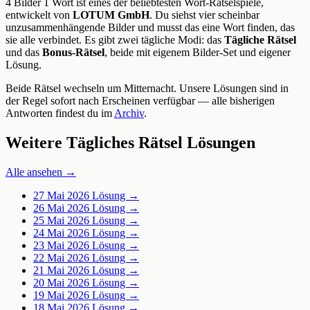
4 Bilder 1 Wort ist eines der beliebtesten Wort-Rätselspiele,
entwickelt von
LOTUM GmbH
. Du siehst vier scheinbar
unzusammenhängende Bilder und musst das eine Wort finden, das
sie alle verbindet. Es gibt zwei tägliche Modi: das
Tägliche Rätsel
und das
Bonus-Rätsel
, beide mit eigenem Bilder-Set und eigener
Lösung.
Beide Rätsel wechseln um Mitternacht. Unsere Lösungen sind in
der Regel sofort nach Erscheinen verfügbar — alle bisherigen
Antworten findest du im
Archiv
.
Weitere Tägliches Rätsel Lösungen
Alle ansehen →
27 Mai 2026
Lösung →
26 Mai 2026
Lösung →
25 Mai 2026
Lösung →
24 Mai 2026
Lösung →
23 Mai 2026
Lösung →
22 Mai 2026
Lösung →
21 Mai 2026
Lösung →
20 Mai 2026
Lösung →
19 Mai 2026
Lösung →
18 Mai 2026
Lösung →