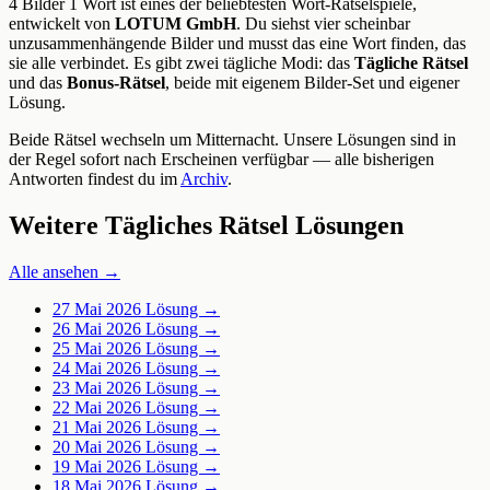
4 Bilder 1 Wort ist eines der beliebtesten Wort-Rätselspiele,
entwickelt von
LOTUM GmbH
. Du siehst vier scheinbar
unzusammenhängende Bilder und musst das eine Wort finden, das
sie alle verbindet. Es gibt zwei tägliche Modi: das
Tägliche Rätsel
und das
Bonus-Rätsel
, beide mit eigenem Bilder-Set und eigener
Lösung.
Beide Rätsel wechseln um Mitternacht. Unsere Lösungen sind in
der Regel sofort nach Erscheinen verfügbar — alle bisherigen
Antworten findest du im
Archiv
.
Weitere Tägliches Rätsel Lösungen
Alle ansehen →
27 Mai 2026
Lösung →
26 Mai 2026
Lösung →
25 Mai 2026
Lösung →
24 Mai 2026
Lösung →
23 Mai 2026
Lösung →
22 Mai 2026
Lösung →
21 Mai 2026
Lösung →
20 Mai 2026
Lösung →
19 Mai 2026
Lösung →
18 Mai 2026
Lösung →