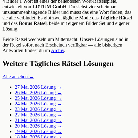
4 Bilder 1 Wort ist eines der beliebtesten Wort-Rätselspiele,
entwickelt von
LOTUM GmbH
. Du siehst vier scheinbar
unzusammenhängende Bilder und musst das eine Wort finden, das
sie alle verbindet. Es gibt zwei tägliche Modi: das
Tägliche Rätsel
und das
Bonus-Rätsel
, beide mit eigenem Bilder-Set und eigener
Lösung.
Beide Rätsel wechseln um Mitternacht. Unsere Lösungen sind in
der Regel sofort nach Erscheinen verfügbar — alle bisherigen
Antworten findest du im
Archiv
.
Weitere Tägliches Rätsel Lösungen
Alle ansehen →
27 Mai 2026
Lösung →
26 Mai 2026
Lösung →
25 Mai 2026
Lösung →
24 Mai 2026
Lösung →
23 Mai 2026
Lösung →
22 Mai 2026
Lösung →
21 Mai 2026
Lösung →
20 Mai 2026
Lösung →
19 Mai 2026
Lösung →
18 Mai 2026
Lösung →