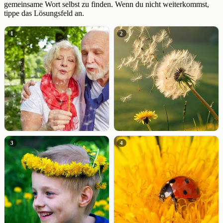
gemeinsame Wort selbst zu finden. Wenn du nicht weiterkommst,
tippe das Lösungsfeld an.
1
2
3
4