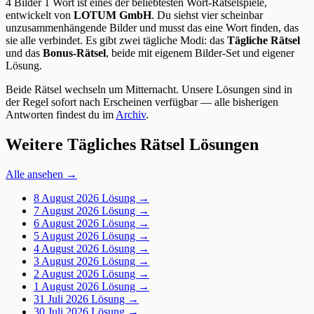
4 Bilder 1 Wort ist eines der beliebtesten Wort-Rätselspiele,
entwickelt von
LOTUM GmbH
. Du siehst vier scheinbar
unzusammenhängende Bilder und musst das eine Wort finden, das
sie alle verbindet. Es gibt zwei tägliche Modi: das
Tägliche Rätsel
und das
Bonus-Rätsel
, beide mit eigenem Bilder-Set und eigener
Lösung.
Beide Rätsel wechseln um Mitternacht. Unsere Lösungen sind in
der Regel sofort nach Erscheinen verfügbar — alle bisherigen
Antworten findest du im
Archiv
.
Weitere Tägliches Rätsel Lösungen
Alle ansehen →
8 August 2026
Lösung →
7 August 2026
Lösung →
6 August 2026
Lösung →
5 August 2026
Lösung →
4 August 2026
Lösung →
3 August 2026
Lösung →
2 August 2026
Lösung →
1 August 2026
Lösung →
31 Juli 2026
Lösung →
30 Juli 2026
Lösung →