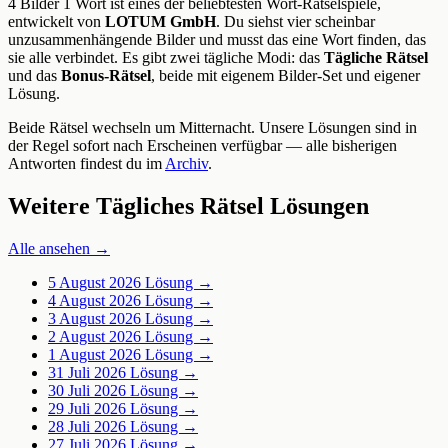
4 Bilder 1 Wort ist eines der beliebtesten Wort-Rätselspiele,
entwickelt von
LOTUM GmbH
. Du siehst vier scheinbar
unzusammenhängende Bilder und musst das eine Wort finden, das
sie alle verbindet. Es gibt zwei tägliche Modi: das
Tägliche Rätsel
und das
Bonus-Rätsel
, beide mit eigenem Bilder-Set und eigener
Lösung.
Beide Rätsel wechseln um Mitternacht. Unsere Lösungen sind in
der Regel sofort nach Erscheinen verfügbar — alle bisherigen
Antworten findest du im
Archiv
.
Weitere Tägliches Rätsel Lösungen
Alle ansehen →
5 August 2026
Lösung →
4 August 2026
Lösung →
3 August 2026
Lösung →
2 August 2026
Lösung →
1 August 2026
Lösung →
31 Juli 2026
Lösung →
30 Juli 2026
Lösung →
29 Juli 2026
Lösung →
28 Juli 2026
Lösung →
27 Juli 2026
Lösung →