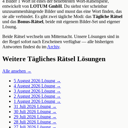
4 Bilder 1 Wort ist eines der beliebtesten Wort-Rätselspiele,
entwickelt von
LOTUM GmbH
. Du siehst vier scheinbar
unzusammenhängende Bilder und musst das eine Wort finden, das
sie alle verbindet. Es gibt zwei tägliche Modi: das
Tägliche Rätsel
und das
Bonus-Rätsel
, beide mit eigenem Bilder-Set und eigener
Lösung.
Beide Rätsel wechseln um Mitternacht. Unsere Lösungen sind in
der Regel sofort nach Erscheinen verfügbar — alle bisherigen
Antworten findest du im
Archiv
.
Weitere Tägliches Rätsel Lösungen
Alle ansehen →
5 August 2026
Lösung →
4 August 2026
Lösung →
3 August 2026
Lösung →
2 August 2026
Lösung →
1 August 2026
Lösung →
31 Juli 2026
Lösung →
30 Juli 2026
Lösung →
29 Juli 2026
Lösung →
28 Juli 2026
Lösung →
27 Juli 2026
Lösung →