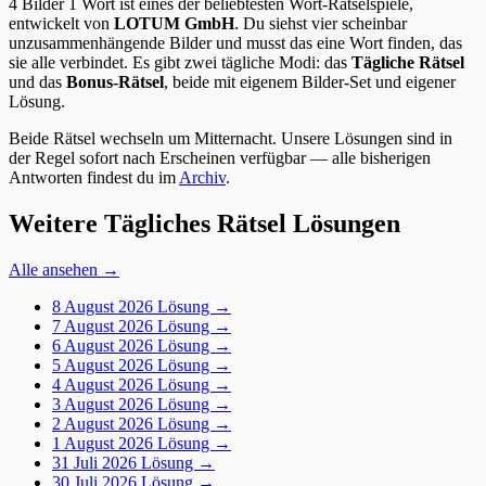
4 Bilder 1 Wort ist eines der beliebtesten Wort-Rätselspiele,
entwickelt von
LOTUM GmbH
. Du siehst vier scheinbar
unzusammenhängende Bilder und musst das eine Wort finden, das
sie alle verbindet. Es gibt zwei tägliche Modi: das
Tägliche Rätsel
und das
Bonus-Rätsel
, beide mit eigenem Bilder-Set und eigener
Lösung.
Beide Rätsel wechseln um Mitternacht. Unsere Lösungen sind in
der Regel sofort nach Erscheinen verfügbar — alle bisherigen
Antworten findest du im
Archiv
.
Weitere Tägliches Rätsel Lösungen
Alle ansehen →
8 August 2026
Lösung →
7 August 2026
Lösung →
6 August 2026
Lösung →
5 August 2026
Lösung →
4 August 2026
Lösung →
3 August 2026
Lösung →
2 August 2026
Lösung →
1 August 2026
Lösung →
31 Juli 2026
Lösung →
30 Juli 2026
Lösung →