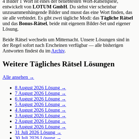
4 Bilder 1 Wort ist eines der beliebtesten Wort-Rätselspiele,
entwickelt von
LOTUM GmbH
. Du siehst vier scheinbar
unzusammenhängende Bilder und musst das eine Wort finden, das
sie alle verbindet. Es gibt zwei tägliche Modi: das
Tägliche Rätsel
und das
Bonus-Rätsel
, beide mit eigenem Bilder-Set und eigener
Lösung.
Beide Rätsel wechseln um Mitternacht. Unsere Lösungen sind in
der Regel sofort nach Erscheinen verfügbar — alle bisherigen
Antworten findest du im
Archiv
.
Weitere Tägliches Rätsel Lösungen
Alle ansehen →
8 August 2026
Lösung →
7 August 2026
Lösung →
6 August 2026
Lösung →
5 August 2026
Lösung →
4 August 2026
Lösung →
3 August 2026
Lösung →
2 August 2026
Lösung →
1 August 2026
Lösung →
31 Juli 2026
Lösung →
30 Juli 2026
Lösung →