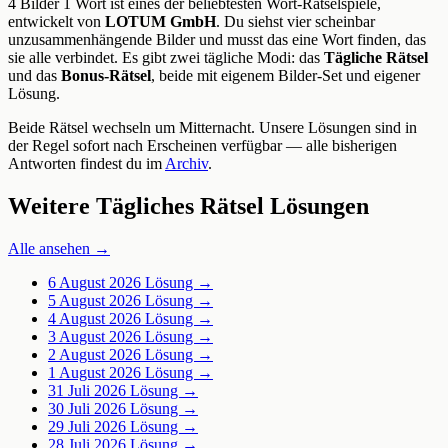
4 Bilder 1 Wort ist eines der beliebtesten Wort-Rätselspiele,
entwickelt von
LOTUM GmbH
. Du siehst vier scheinbar
unzusammenhängende Bilder und musst das eine Wort finden, das
sie alle verbindet. Es gibt zwei tägliche Modi: das
Tägliche Rätsel
und das
Bonus-Rätsel
, beide mit eigenem Bilder-Set und eigener
Lösung.
Beide Rätsel wechseln um Mitternacht. Unsere Lösungen sind in
der Regel sofort nach Erscheinen verfügbar — alle bisherigen
Antworten findest du im
Archiv
.
Weitere Tägliches Rätsel Lösungen
Alle ansehen →
6 August 2026
Lösung →
5 August 2026
Lösung →
4 August 2026
Lösung →
3 August 2026
Lösung →
2 August 2026
Lösung →
1 August 2026
Lösung →
31 Juli 2026
Lösung →
30 Juli 2026
Lösung →
29 Juli 2026
Lösung →
28 Juli 2026
Lösung →