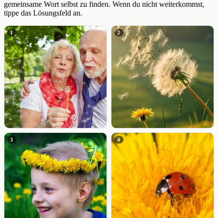
gemeinsame Wort selbst zu finden. Wenn du nicht weiterkommst,
tippe das Lösungsfeld an.
1
2
3
4