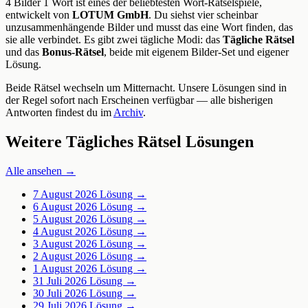
4 Bilder 1 Wort ist eines der beliebtesten Wort-Rätselspiele,
entwickelt von
LOTUM GmbH
. Du siehst vier scheinbar
unzusammenhängende Bilder und musst das eine Wort finden, das
sie alle verbindet. Es gibt zwei tägliche Modi: das
Tägliche Rätsel
und das
Bonus-Rätsel
, beide mit eigenem Bilder-Set und eigener
Lösung.
Beide Rätsel wechseln um Mitternacht. Unsere Lösungen sind in
der Regel sofort nach Erscheinen verfügbar — alle bisherigen
Antworten findest du im
Archiv
.
Weitere Tägliches Rätsel Lösungen
Alle ansehen →
7 August 2026
Lösung →
6 August 2026
Lösung →
5 August 2026
Lösung →
4 August 2026
Lösung →
3 August 2026
Lösung →
2 August 2026
Lösung →
1 August 2026
Lösung →
31 Juli 2026
Lösung →
30 Juli 2026
Lösung →
29 Juli 2026
Lösung →