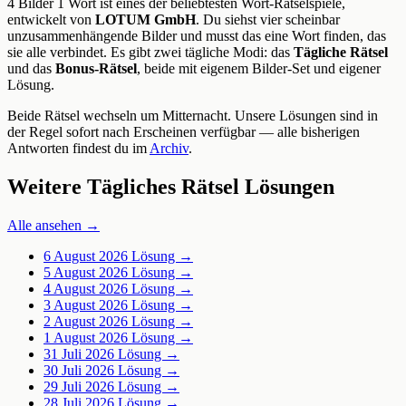
4 Bilder 1 Wort ist eines der beliebtesten Wort-Rätselspiele,
entwickelt von
LOTUM GmbH
. Du siehst vier scheinbar
unzusammenhängende Bilder und musst das eine Wort finden, das
sie alle verbindet. Es gibt zwei tägliche Modi: das
Tägliche Rätsel
und das
Bonus-Rätsel
, beide mit eigenem Bilder-Set und eigener
Lösung.
Beide Rätsel wechseln um Mitternacht. Unsere Lösungen sind in
der Regel sofort nach Erscheinen verfügbar — alle bisherigen
Antworten findest du im
Archiv
.
Weitere Tägliches Rätsel Lösungen
Alle ansehen →
6 August 2026
Lösung →
5 August 2026
Lösung →
4 August 2026
Lösung →
3 August 2026
Lösung →
2 August 2026
Lösung →
1 August 2026
Lösung →
31 Juli 2026
Lösung →
30 Juli 2026
Lösung →
29 Juli 2026
Lösung →
28 Juli 2026
Lösung →