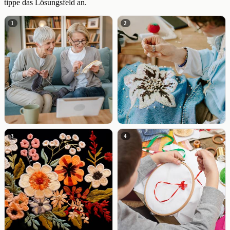
tippe das Lösungsfeld an.
1
2
3
4