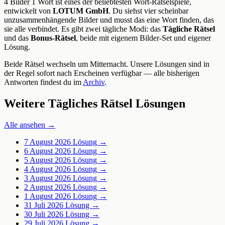
4 Bilder 1 Wort ist eines der beliebtesten Wort-Rätselspiele,
entwickelt von
LOTUM GmbH
. Du siehst vier scheinbar
unzusammenhängende Bilder und musst das eine Wort finden, das
sie alle verbindet. Es gibt zwei tägliche Modi: das
Tägliche Rätsel
und das
Bonus-Rätsel
, beide mit eigenem Bilder-Set und eigener
Lösung.
Beide Rätsel wechseln um Mitternacht. Unsere Lösungen sind in
der Regel sofort nach Erscheinen verfügbar — alle bisherigen
Antworten findest du im
Archiv
.
Weitere Tägliches Rätsel Lösungen
Alle ansehen →
7 August 2026
Lösung →
6 August 2026
Lösung →
5 August 2026
Lösung →
4 August 2026
Lösung →
3 August 2026
Lösung →
2 August 2026
Lösung →
1 August 2026
Lösung →
31 Juli 2026
Lösung →
30 Juli 2026
Lösung →
29 Juli 2026
Lösung →