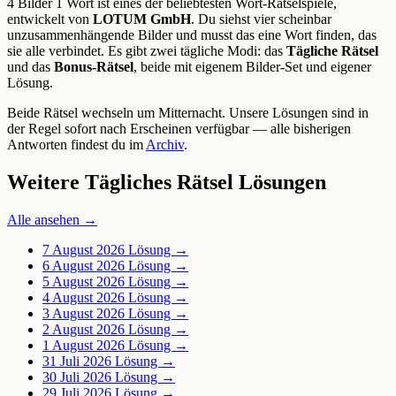
4 Bilder 1 Wort ist eines der beliebtesten Wort-Rätselspiele,
entwickelt von
LOTUM GmbH
. Du siehst vier scheinbar
unzusammenhängende Bilder und musst das eine Wort finden, das
sie alle verbindet. Es gibt zwei tägliche Modi: das
Tägliche Rätsel
und das
Bonus-Rätsel
, beide mit eigenem Bilder-Set und eigener
Lösung.
Beide Rätsel wechseln um Mitternacht. Unsere Lösungen sind in
der Regel sofort nach Erscheinen verfügbar — alle bisherigen
Antworten findest du im
Archiv
.
Weitere Tägliches Rätsel Lösungen
Alle ansehen →
7 August 2026
Lösung →
6 August 2026
Lösung →
5 August 2026
Lösung →
4 August 2026
Lösung →
3 August 2026
Lösung →
2 August 2026
Lösung →
1 August 2026
Lösung →
31 Juli 2026
Lösung →
30 Juli 2026
Lösung →
29 Juli 2026
Lösung →