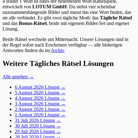
4 Bilder 1 Wort ist eines der beliebtesten Wort-Rätselspiele,
entwickelt von
LOTUM GmbH
. Du siehst vier scheinbar
unzusammenhängende Bilder und musst das eine Wort finden, das
sie alle verbindet. Es gibt zwei tägliche Modi: das
Tägliche Rätsel
und das
Bonus-Rätsel
, beide mit eigenem Bilder-Set und eigener
Lösung.
Beide Rätsel wechseln um Mitternacht. Unsere Lösungen sind in
der Regel sofort nach Erscheinen verfügbar — alle bisherigen
Antworten findest du im
Archiv
.
Weitere Tägliches Rätsel Lösungen
Alle ansehen →
6 August 2026
Lösung →
5 August 2026
Lösung →
4 August 2026
Lösung →
3 August 2026
Lösung →
2 August 2026
Lösung →
1 August 2026
Lösung →
31 Juli 2026
Lösung →
30 Juli 2026
Lösung →
29 Juli 2026
Lösung →
28 Juli 2026
Lösung →