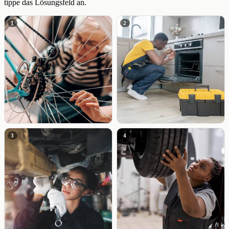
tippe das Lösungsfeld an.
1
2
3
4