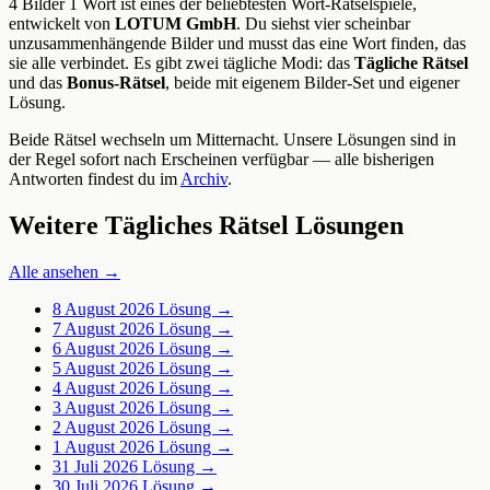
4 Bilder 1 Wort ist eines der beliebtesten Wort-Rätselspiele,
entwickelt von
LOTUM GmbH
. Du siehst vier scheinbar
unzusammenhängende Bilder und musst das eine Wort finden, das
sie alle verbindet. Es gibt zwei tägliche Modi: das
Tägliche Rätsel
und das
Bonus-Rätsel
, beide mit eigenem Bilder-Set und eigener
Lösung.
Beide Rätsel wechseln um Mitternacht. Unsere Lösungen sind in
der Regel sofort nach Erscheinen verfügbar — alle bisherigen
Antworten findest du im
Archiv
.
Weitere Tägliches Rätsel Lösungen
Alle ansehen →
8 August 2026
Lösung →
7 August 2026
Lösung →
6 August 2026
Lösung →
5 August 2026
Lösung →
4 August 2026
Lösung →
3 August 2026
Lösung →
2 August 2026
Lösung →
1 August 2026
Lösung →
31 Juli 2026
Lösung →
30 Juli 2026
Lösung →