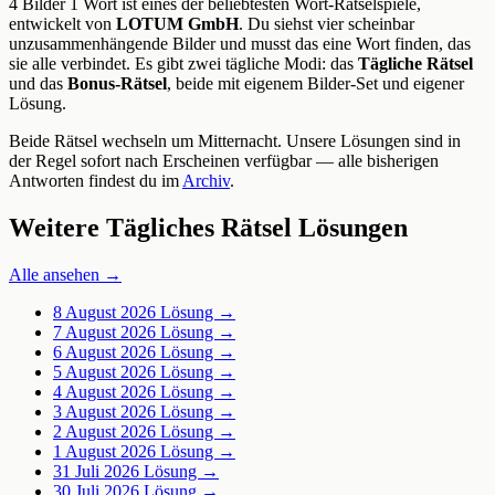
4 Bilder 1 Wort ist eines der beliebtesten Wort-Rätselspiele,
entwickelt von
LOTUM GmbH
. Du siehst vier scheinbar
unzusammenhängende Bilder und musst das eine Wort finden, das
sie alle verbindet. Es gibt zwei tägliche Modi: das
Tägliche Rätsel
und das
Bonus-Rätsel
, beide mit eigenem Bilder-Set und eigener
Lösung.
Beide Rätsel wechseln um Mitternacht. Unsere Lösungen sind in
der Regel sofort nach Erscheinen verfügbar — alle bisherigen
Antworten findest du im
Archiv
.
Weitere Tägliches Rätsel Lösungen
Alle ansehen →
8 August 2026
Lösung →
7 August 2026
Lösung →
6 August 2026
Lösung →
5 August 2026
Lösung →
4 August 2026
Lösung →
3 August 2026
Lösung →
2 August 2026
Lösung →
1 August 2026
Lösung →
31 Juli 2026
Lösung →
30 Juli 2026
Lösung →