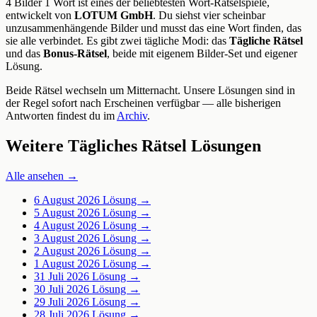
4 Bilder 1 Wort ist eines der beliebtesten Wort-Rätselspiele,
entwickelt von
LOTUM GmbH
. Du siehst vier scheinbar
unzusammenhängende Bilder und musst das eine Wort finden, das
sie alle verbindet. Es gibt zwei tägliche Modi: das
Tägliche Rätsel
und das
Bonus-Rätsel
, beide mit eigenem Bilder-Set und eigener
Lösung.
Beide Rätsel wechseln um Mitternacht. Unsere Lösungen sind in
der Regel sofort nach Erscheinen verfügbar — alle bisherigen
Antworten findest du im
Archiv
.
Weitere Tägliches Rätsel Lösungen
Alle ansehen →
6 August 2026
Lösung →
5 August 2026
Lösung →
4 August 2026
Lösung →
3 August 2026
Lösung →
2 August 2026
Lösung →
1 August 2026
Lösung →
31 Juli 2026
Lösung →
30 Juli 2026
Lösung →
29 Juli 2026
Lösung →
28 Juli 2026
Lösung →