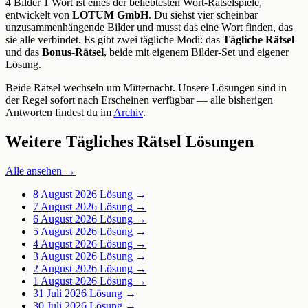
4 Bilder 1 Wort ist eines der beliebtesten Wort-Rätselspiele,
entwickelt von
LOTUM GmbH
. Du siehst vier scheinbar
unzusammenhängende Bilder und musst das eine Wort finden, das
sie alle verbindet. Es gibt zwei tägliche Modi: das
Tägliche Rätsel
und das
Bonus-Rätsel
, beide mit eigenem Bilder-Set und eigener
Lösung.
Beide Rätsel wechseln um Mitternacht. Unsere Lösungen sind in
der Regel sofort nach Erscheinen verfügbar — alle bisherigen
Antworten findest du im
Archiv
.
Weitere Tägliches Rätsel Lösungen
Alle ansehen →
8 August 2026
Lösung →
7 August 2026
Lösung →
6 August 2026
Lösung →
5 August 2026
Lösung →
4 August 2026
Lösung →
3 August 2026
Lösung →
2 August 2026
Lösung →
1 August 2026
Lösung →
31 Juli 2026
Lösung →
30 Juli 2026
Lösung →