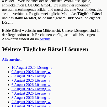
4 Bilder 1 Wort ist eines der beliebtesten Wort-Rätselspiele,
entwickelt von
LOTUM GmbH
. Du siehst vier scheinbar
unzusammenhängende Bilder und musst das eine Wort finden, das
sie alle verbindet. Es gibt zwei tägliche Modi: das
Tägliche Rätsel
und das
Bonus-Rätsel
, beide mit eigenem Bilder-Set und eigener
Lösung.
Beide Rätsel wechseln um Mitternacht. Unsere Lösungen sind in
der Regel sofort nach Erscheinen verfügbar — alle bisherigen
Antworten findest du im
Archiv
.
Weitere Tägliches Rätsel Lösungen
Alle ansehen →
10 August 2026
Lösung →
9 August 2026
Lösung →
8 August 2026
Lösung →
7 August 2026
Lösung →
6 August 2026
Lösung →
5 August 2026
Lösung →
4 August 2026
Lösung →
3 August 2026
Lösung →
2 August 2026
Lösung →
1 August 2026
Lösung →