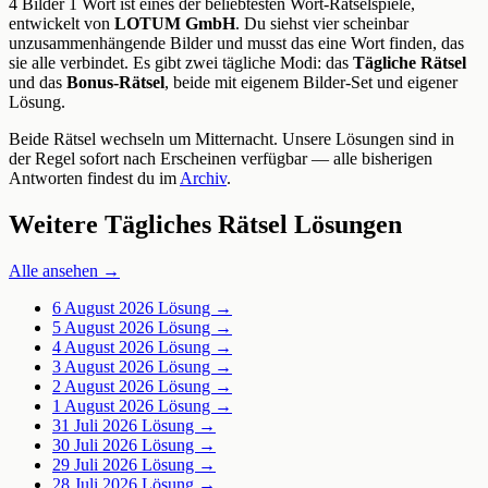
4 Bilder 1 Wort ist eines der beliebtesten Wort-Rätselspiele,
entwickelt von
LOTUM GmbH
. Du siehst vier scheinbar
unzusammenhängende Bilder und musst das eine Wort finden, das
sie alle verbindet. Es gibt zwei tägliche Modi: das
Tägliche Rätsel
und das
Bonus-Rätsel
, beide mit eigenem Bilder-Set und eigener
Lösung.
Beide Rätsel wechseln um Mitternacht. Unsere Lösungen sind in
der Regel sofort nach Erscheinen verfügbar — alle bisherigen
Antworten findest du im
Archiv
.
Weitere Tägliches Rätsel Lösungen
Alle ansehen →
6 August 2026
Lösung →
5 August 2026
Lösung →
4 August 2026
Lösung →
3 August 2026
Lösung →
2 August 2026
Lösung →
1 August 2026
Lösung →
31 Juli 2026
Lösung →
30 Juli 2026
Lösung →
29 Juli 2026
Lösung →
28 Juli 2026
Lösung →