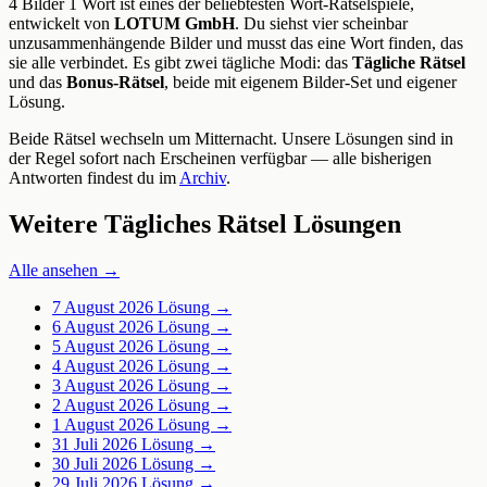
4 Bilder 1 Wort ist eines der beliebtesten Wort-Rätselspiele,
entwickelt von
LOTUM GmbH
. Du siehst vier scheinbar
unzusammenhängende Bilder und musst das eine Wort finden, das
sie alle verbindet. Es gibt zwei tägliche Modi: das
Tägliche Rätsel
und das
Bonus-Rätsel
, beide mit eigenem Bilder-Set und eigener
Lösung.
Beide Rätsel wechseln um Mitternacht. Unsere Lösungen sind in
der Regel sofort nach Erscheinen verfügbar — alle bisherigen
Antworten findest du im
Archiv
.
Weitere Tägliches Rätsel Lösungen
Alle ansehen →
7 August 2026
Lösung →
6 August 2026
Lösung →
5 August 2026
Lösung →
4 August 2026
Lösung →
3 August 2026
Lösung →
2 August 2026
Lösung →
1 August 2026
Lösung →
31 Juli 2026
Lösung →
30 Juli 2026
Lösung →
29 Juli 2026
Lösung →