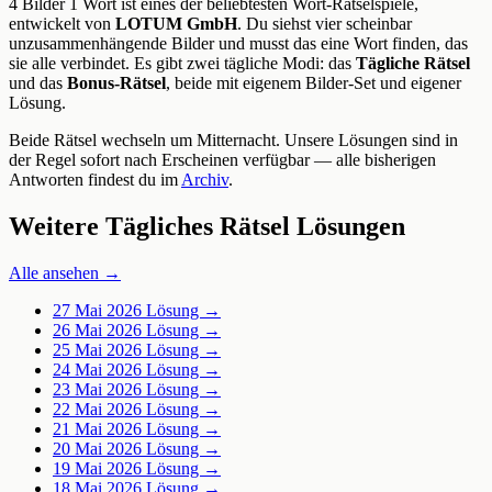
4 Bilder 1 Wort ist eines der beliebtesten Wort-Rätselspiele,
entwickelt von
LOTUM GmbH
. Du siehst vier scheinbar
unzusammenhängende Bilder und musst das eine Wort finden, das
sie alle verbindet. Es gibt zwei tägliche Modi: das
Tägliche Rätsel
und das
Bonus-Rätsel
, beide mit eigenem Bilder-Set und eigener
Lösung.
Beide Rätsel wechseln um Mitternacht. Unsere Lösungen sind in
der Regel sofort nach Erscheinen verfügbar — alle bisherigen
Antworten findest du im
Archiv
.
Weitere Tägliches Rätsel Lösungen
Alle ansehen →
27 Mai 2026
Lösung →
26 Mai 2026
Lösung →
25 Mai 2026
Lösung →
24 Mai 2026
Lösung →
23 Mai 2026
Lösung →
22 Mai 2026
Lösung →
21 Mai 2026
Lösung →
20 Mai 2026
Lösung →
19 Mai 2026
Lösung →
18 Mai 2026
Lösung →