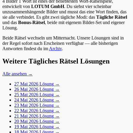
4 Bilder 1 Wort ist eines der beliebtesten Wort-Rätselspiele,
entwickelt von
LOTUM GmbH
. Du siehst vier scheinbar
unzusammenhängende Bilder und musst das eine Wort finden, das
sie alle verbindet. Es gibt zwei tägliche Modi: das
Tägliche Rätsel
und das
Bonus-Rätsel
, beide mit eigenem Bilder-Set und eigener
Lösung.
Beide Rätsel wechseln um Mitternacht. Unsere Lösungen sind in
der Regel sofort nach Erscheinen verfügbar — alle bisherigen
Antworten findest du im
Archiv
.
Weitere Tägliches Rätsel Lösungen
Alle ansehen →
27 Mai 2026
Lösung →
26 Mai 2026
Lösung →
25 Mai 2026
Lösung →
24 Mai 2026
Lösung →
23 Mai 2026
Lösung →
22 Mai 2026
Lösung →
21 Mai 2026
Lösung →
20 Mai 2026
Lösung →
19 Mai 2026
Lösung →
18 Mai 2026
Lösung →