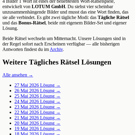
4 Bilder 1 Wort ist eines der beliebtesten Wort-Rätselspiele,
entwickelt von
LOTUM GmbH
. Du siehst vier scheinbar
unzusammenhängende Bilder und musst das eine Wort finden, das
sie alle verbindet. Es gibt zwei tägliche Modi: das
Tägliche Rätsel
und das
Bonus-Rätsel
, beide mit eigenem Bilder-Set und eigener
Lösung.
Beide Rätsel wechseln um Mitternacht. Unsere Lösungen sind in
der Regel sofort nach Erscheinen verfügbar — alle bisherigen
Antworten findest du im
Archiv
.
Weitere Tägliches Rätsel Lösungen
Alle ansehen →
27 Mai 2026
Lösung →
26 Mai 2026
Lösung →
25 Mai 2026
Lösung →
24 Mai 2026
Lösung →
23 Mai 2026
Lösung →
22 Mai 2026
Lösung →
21 Mai 2026
Lösung →
20 Mai 2026
Lösung →
19 Mai 2026
Lösung →
18 Mai 2026
Lösung →