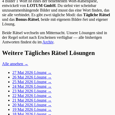
4 Bilder 1 Wort ist eines der beliebtesten Wort-Rätselspiele,
entwickelt von
LOTUM GmbH
. Du siehst vier scheinbar
unzusammenhängende Bilder und musst das eine Wort finden, das
sie alle verbindet. Es gibt zwei tägliche Modi: das
Tägliche Rätsel
und das
Bonus-Rätsel
, beide mit eigenem Bilder-Set und eigener
Lösung.
Beide Rätsel wechseln um Mitternacht. Unsere Lösungen sind in
der Regel sofort nach Erscheinen verfügbar — alle bisherigen
Antworten findest du im
Archiv
.
Weitere Tägliches Rätsel Lösungen
Alle ansehen →
27 Mai 2026
Lösung →
26 Mai 2026
Lösung →
25 Mai 2026
Lösung →
24 Mai 2026
Lösung →
23 Mai 2026
Lösung →
22 Mai 2026
Lösung →
21 Mai 2026
Lösung →
20 Mai 2026
Lösung →
19 Mai 2026
Lösung →
18 Mai 2026
Lösung →