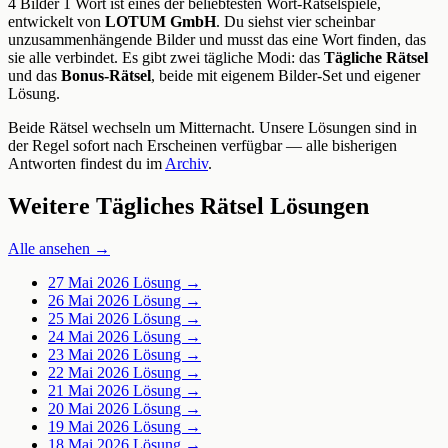
4 Bilder 1 Wort ist eines der beliebtesten Wort-Rätselspiele,
entwickelt von
LOTUM GmbH
. Du siehst vier scheinbar
unzusammenhängende Bilder und musst das eine Wort finden, das
sie alle verbindet. Es gibt zwei tägliche Modi: das
Tägliche Rätsel
und das
Bonus-Rätsel
, beide mit eigenem Bilder-Set und eigener
Lösung.
Beide Rätsel wechseln um Mitternacht. Unsere Lösungen sind in
der Regel sofort nach Erscheinen verfügbar — alle bisherigen
Antworten findest du im
Archiv
.
Weitere Tägliches Rätsel Lösungen
Alle ansehen →
27 Mai 2026
Lösung →
26 Mai 2026
Lösung →
25 Mai 2026
Lösung →
24 Mai 2026
Lösung →
23 Mai 2026
Lösung →
22 Mai 2026
Lösung →
21 Mai 2026
Lösung →
20 Mai 2026
Lösung →
19 Mai 2026
Lösung →
18 Mai 2026
Lösung →