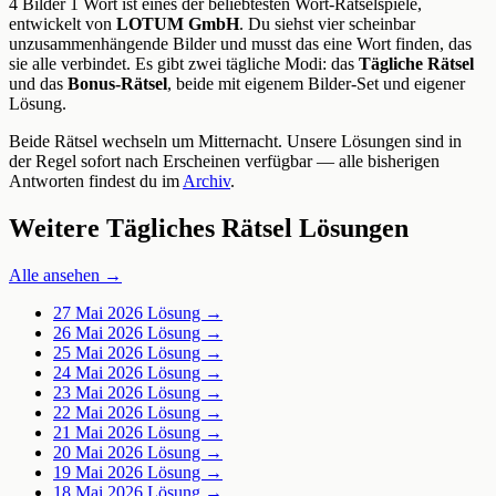
4 Bilder 1 Wort ist eines der beliebtesten Wort-Rätselspiele,
entwickelt von
LOTUM GmbH
. Du siehst vier scheinbar
unzusammenhängende Bilder und musst das eine Wort finden, das
sie alle verbindet. Es gibt zwei tägliche Modi: das
Tägliche Rätsel
und das
Bonus-Rätsel
, beide mit eigenem Bilder-Set und eigener
Lösung.
Beide Rätsel wechseln um Mitternacht. Unsere Lösungen sind in
der Regel sofort nach Erscheinen verfügbar — alle bisherigen
Antworten findest du im
Archiv
.
Weitere Tägliches Rätsel Lösungen
Alle ansehen →
27 Mai 2026
Lösung →
26 Mai 2026
Lösung →
25 Mai 2026
Lösung →
24 Mai 2026
Lösung →
23 Mai 2026
Lösung →
22 Mai 2026
Lösung →
21 Mai 2026
Lösung →
20 Mai 2026
Lösung →
19 Mai 2026
Lösung →
18 Mai 2026
Lösung →