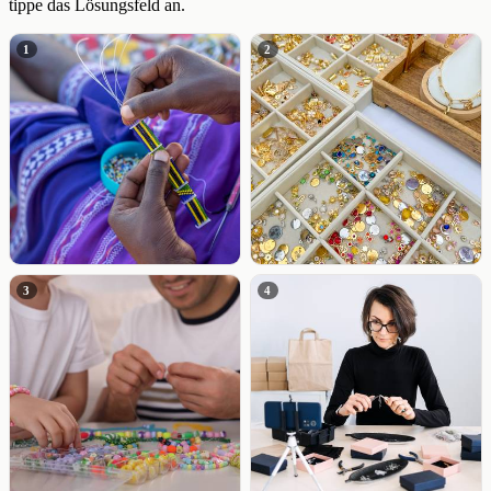
tippe das Lösungsfeld an.
1
2
3
4