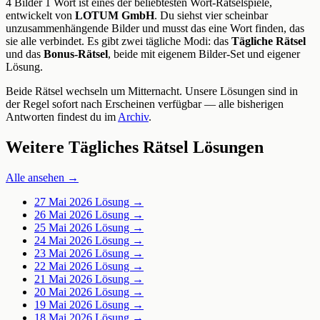
4 Bilder 1 Wort ist eines der beliebtesten Wort-Rätselspiele,
entwickelt von
LOTUM GmbH
. Du siehst vier scheinbar
unzusammenhängende Bilder und musst das eine Wort finden, das
sie alle verbindet. Es gibt zwei tägliche Modi: das
Tägliche Rätsel
und das
Bonus-Rätsel
, beide mit eigenem Bilder-Set und eigener
Lösung.
Beide Rätsel wechseln um Mitternacht. Unsere Lösungen sind in
der Regel sofort nach Erscheinen verfügbar — alle bisherigen
Antworten findest du im
Archiv
.
Weitere Tägliches Rätsel Lösungen
Alle ansehen →
27 Mai 2026
Lösung →
26 Mai 2026
Lösung →
25 Mai 2026
Lösung →
24 Mai 2026
Lösung →
23 Mai 2026
Lösung →
22 Mai 2026
Lösung →
21 Mai 2026
Lösung →
20 Mai 2026
Lösung →
19 Mai 2026
Lösung →
18 Mai 2026
Lösung →