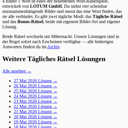
4 Bilder 1 Wort ist eines der beliebtesten Wort-Rätselspiele,
entwickelt von
LOTUM GmbH
. Du siehst vier scheinbar
unzusammenhängende Bilder und musst das eine Wort finden, das
sie alle verbindet. Es gibt zwei tägliche Modi: das
Tägliche Rätsel
und das
Bonus-Rätsel
, beide mit eigenem Bilder-Set und eigener
Lösung.
Beide Rätsel wechseln um Mitternacht. Unsere Lösungen sind in
der Regel sofort nach Erscheinen verfügbar — alle bisherigen
Antworten findest du im
Archiv
.
Weitere Tägliches Rätsel Lösungen
Alle ansehen →
27 Mai 2026
Lösung →
26 Mai 2026
Lösung →
25 Mai 2026
Lösung →
24 Mai 2026
Lösung →
23 Mai 2026
Lösung →
22 Mai 2026
Lösung →
21 Mai 2026
Lösung →
20 Mai 2026
Lösung →
19 Mai 2026
Lösung →
18 Mai 2026
Lösung →