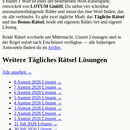
4 Bilder 1 Wort ist eines der beliebtesten Wort-Rätselspiele,
entwickelt von
LOTUM GmbH
. Du siehst vier scheinbar
unzusammenhängende Bilder und musst das eine Wort finden, das
sie alle verbindet. Es gibt zwei tägliche Modi: das
Tägliche Rätsel
und das
Bonus-Rätsel
, beide mit eigenem Bilder-Set und eigener
Lösung.
Beide Rätsel wechseln um Mitternacht. Unsere Lösungen sind in
der Regel sofort nach Erscheinen verfügbar — alle bisherigen
Antworten findest du im
Archiv
.
Weitere Tägliches Rätsel Lösungen
Alle ansehen →
8 August 2026
Lösung →
7 August 2026
Lösung →
6 August 2026
Lösung →
5 August 2026
Lösung →
4 August 2026
Lösung →
3 August 2026
Lösung →
2 August 2026
Lösung →
1 August 2026
Lösung →
31 Juli 2026
Lösung →
30 Juli 2026
Lösung →