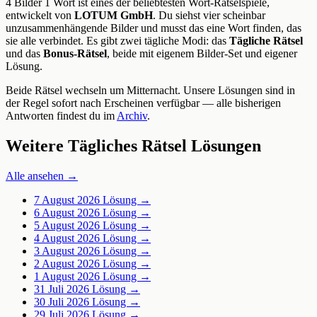
4 Bilder 1 Wort ist eines der beliebtesten Wort-Rätselspiele,
entwickelt von
LOTUM GmbH
. Du siehst vier scheinbar
unzusammenhängende Bilder und musst das eine Wort finden, das
sie alle verbindet. Es gibt zwei tägliche Modi: das
Tägliche Rätsel
und das
Bonus-Rätsel
, beide mit eigenem Bilder-Set und eigener
Lösung.
Beide Rätsel wechseln um Mitternacht. Unsere Lösungen sind in
der Regel sofort nach Erscheinen verfügbar — alle bisherigen
Antworten findest du im
Archiv
.
Weitere Tägliches Rätsel Lösungen
Alle ansehen →
7 August 2026
Lösung →
6 August 2026
Lösung →
5 August 2026
Lösung →
4 August 2026
Lösung →
3 August 2026
Lösung →
2 August 2026
Lösung →
1 August 2026
Lösung →
31 Juli 2026
Lösung →
30 Juli 2026
Lösung →
29 Juli 2026
Lösung →