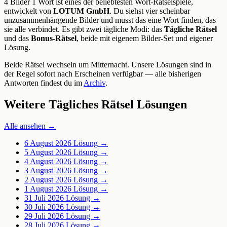
4 Bilder 1 Wort ist eines der beliebtesten Wort-Rätselspiele,
entwickelt von
LOTUM GmbH
. Du siehst vier scheinbar
unzusammenhängende Bilder und musst das eine Wort finden, das
sie alle verbindet. Es gibt zwei tägliche Modi: das
Tägliche Rätsel
und das
Bonus-Rätsel
, beide mit eigenem Bilder-Set und eigener
Lösung.
Beide Rätsel wechseln um Mitternacht. Unsere Lösungen sind in
der Regel sofort nach Erscheinen verfügbar — alle bisherigen
Antworten findest du im
Archiv
.
Weitere Tägliches Rätsel Lösungen
Alle ansehen →
6 August 2026
Lösung →
5 August 2026
Lösung →
4 August 2026
Lösung →
3 August 2026
Lösung →
2 August 2026
Lösung →
1 August 2026
Lösung →
31 Juli 2026
Lösung →
30 Juli 2026
Lösung →
29 Juli 2026
Lösung →
28 Juli 2026
Lösung →