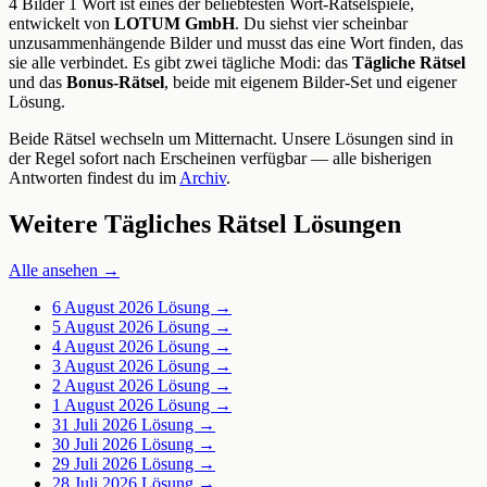
4 Bilder 1 Wort ist eines der beliebtesten Wort-Rätselspiele,
entwickelt von
LOTUM GmbH
. Du siehst vier scheinbar
unzusammenhängende Bilder und musst das eine Wort finden, das
sie alle verbindet. Es gibt zwei tägliche Modi: das
Tägliche Rätsel
und das
Bonus-Rätsel
, beide mit eigenem Bilder-Set und eigener
Lösung.
Beide Rätsel wechseln um Mitternacht. Unsere Lösungen sind in
der Regel sofort nach Erscheinen verfügbar — alle bisherigen
Antworten findest du im
Archiv
.
Weitere Tägliches Rätsel Lösungen
Alle ansehen →
6 August 2026
Lösung →
5 August 2026
Lösung →
4 August 2026
Lösung →
3 August 2026
Lösung →
2 August 2026
Lösung →
1 August 2026
Lösung →
31 Juli 2026
Lösung →
30 Juli 2026
Lösung →
29 Juli 2026
Lösung →
28 Juli 2026
Lösung →