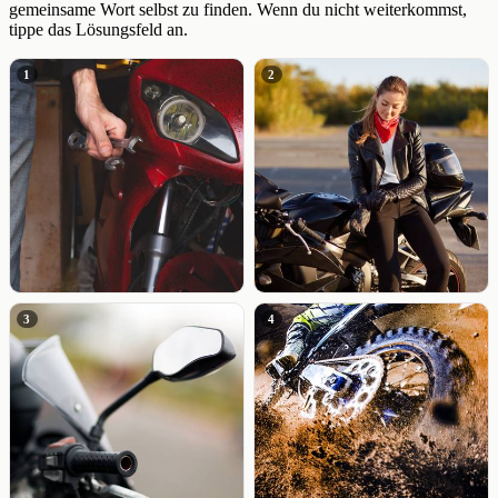
gemeinsame Wort selbst zu finden. Wenn du nicht weiterkommst,
tippe das Lösungsfeld an.
1
2
3
4