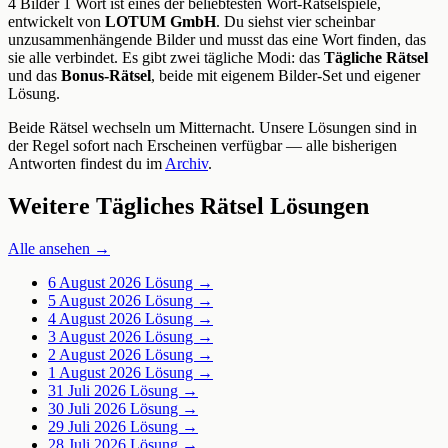
4 Bilder 1 Wort ist eines der beliebtesten Wort-Rätselspiele,
entwickelt von
LOTUM GmbH
. Du siehst vier scheinbar
unzusammenhängende Bilder und musst das eine Wort finden, das
sie alle verbindet. Es gibt zwei tägliche Modi: das
Tägliche Rätsel
und das
Bonus-Rätsel
, beide mit eigenem Bilder-Set und eigener
Lösung.
Beide Rätsel wechseln um Mitternacht. Unsere Lösungen sind in
der Regel sofort nach Erscheinen verfügbar — alle bisherigen
Antworten findest du im
Archiv
.
Weitere Tägliches Rätsel Lösungen
Alle ansehen →
6 August 2026
Lösung →
5 August 2026
Lösung →
4 August 2026
Lösung →
3 August 2026
Lösung →
2 August 2026
Lösung →
1 August 2026
Lösung →
31 Juli 2026
Lösung →
30 Juli 2026
Lösung →
29 Juli 2026
Lösung →
28 Juli 2026
Lösung →