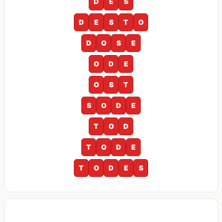
D
E
S
D
E
S
T
O
D
O
S
E
O
D
E
O
S
T
S
O
D
E
T
O
D
T
O
D
E
T
O
D
E
S