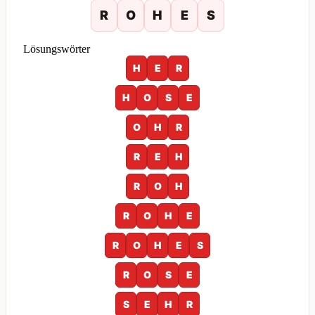
R
O
H
E
S
Lösungswörter
H
E
R
H
O
S
E
O
H
R
R
E
H
R
O
H
R
O
H
E
R
O
H
E
S
R
O
S
E
S
E
H
R