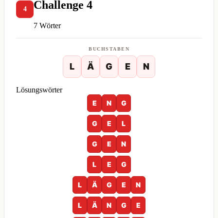
Challenge 4
4
7 Wörter
BUCHSTABEN
L
Ä
G
E
N
Lösungswörter
E
N
G
G
E
L
G
E
N
L
E
G
L
Ä
G
E
N
L
Ä
N
G
E