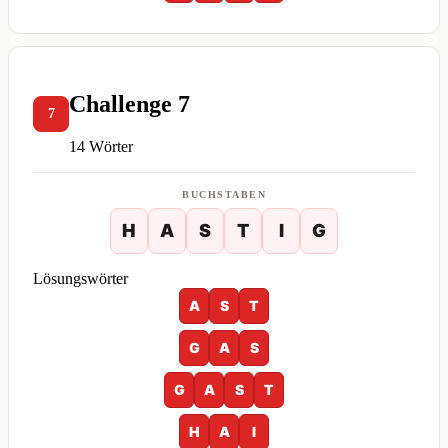
Challenge 7
7
14 Wörter
BUCHSTABEN
H
A
S
T
I
G
Lösungswörter
A
S
T
G
A
S
G
A
S
T
H
A
I