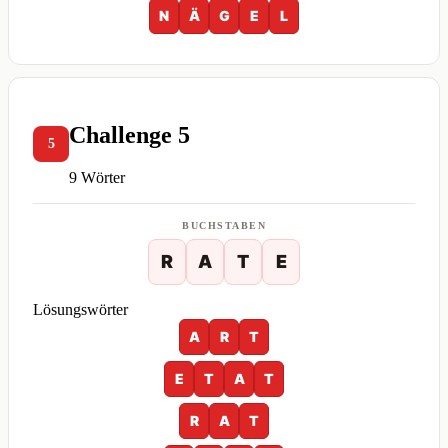
N
Ä
G
E
L
Challenge 5
5
9 Wörter
BUCHSTABEN
R
A
T
E
Lösungswörter
A
R
T
E
T
A
T
R
A
T