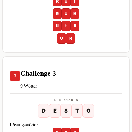
R
U
F
R
U
H
U
H
R
U
R
Challenge 3
3
9 Wörter
BUCHSTABEN
D
E
S
T
O
Lösungswörter