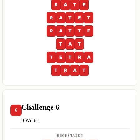
R
A
T
E
R
A
T
E
T
R
A
T
T
E
T
A
T
T
E
T
R
A
T
R
A
T
Challenge 6
6
9 Wörter
BUCHSTABEN