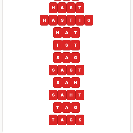
H
A
S
T
H
A
S
T
I
G
H
A
T
I
S
T
S
A
G
S
A
G
T
S
A
H
S
A
H
T
T
A
G
T
A
G
S