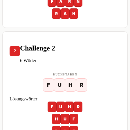
F
A
R
N
R
A
N
Challenge 2
2
6 Wörter
BUCHSTABEN
F
U
H
R
Lösungswörter
F
U
H
R
H
U
F