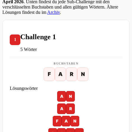
April 2026
. Unten findest du jede Sub-Challenge mit den
verschlüsselten Buchstaben und allen gültigen Wörtern. Ältere
Lösungen findest du im
Archiv
.
Challenge 1
1
5 Wörter
BUCHSTABEN
F
A
R
N
Lösungswörter
A
N
A
R
F
A
N