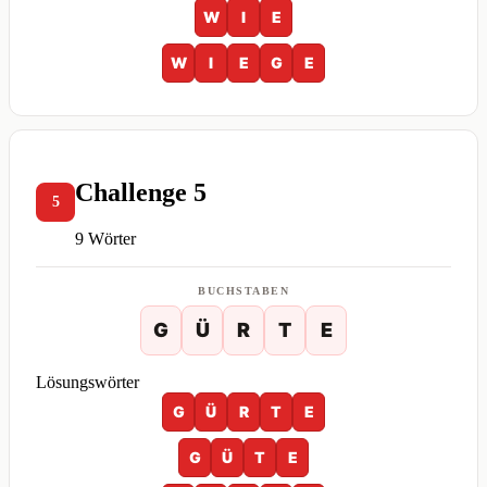
W
I
E
W
I
E
G
E
Challenge 5
5
9 Wörter
BUCHSTABEN
G
Ü
R
T
E
Lösungswörter
G
Ü
R
T
E
G
Ü
T
E