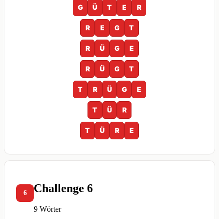
G
Ü
T
E
R
R
E
G
T
R
Ü
G
E
R
Ü
G
T
T
R
Ü
G
E
T
Ü
R
T
Ü
R
E
Challenge 6
6
9 Wörter