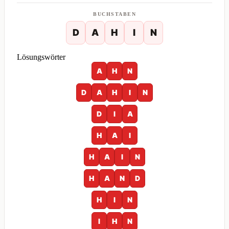
BUCHSTABEN
D
A
H
I
N
Lösungswörter
A
H
N
D
A
H
I
N
D
I
A
H
A
I
H
A
I
N
H
A
N
D
H
I
N
I
H
N