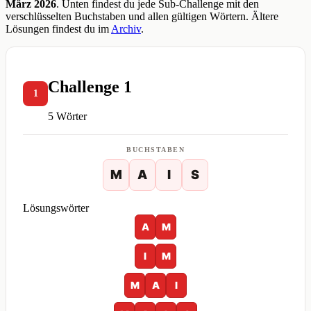
März 2026
. Unten findest du jede Sub-Challenge mit den
verschlüsselten Buchstaben und allen gültigen Wörtern. Ältere
Lösungen findest du im
Archiv
.
Challenge 1
1
5 Wörter
BUCHSTABEN
M
A
I
S
Lösungswörter
A
M
I
M
M
A
I