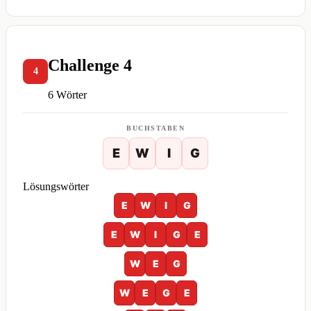
Challenge 4
4
6 Wörter
BUCHSTABEN
E
W
I
G
Lösungswörter
E
W
I
G
E
W
I
G
E
W
E
G
W
E
G
E