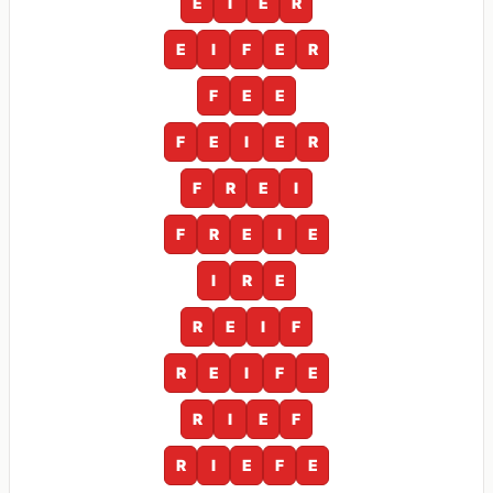
E
I
E
R
E
I
F
E
R
F
E
E
F
E
I
E
R
F
R
E
I
F
R
E
I
E
I
R
E
R
E
I
F
R
E
I
F
E
R
I
E
F
R
I
E
F
E