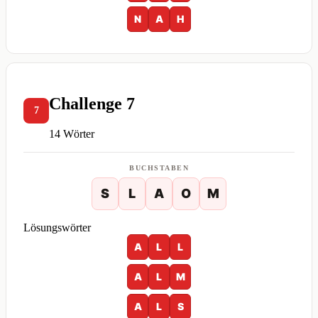
N
A
H
Challenge 7
7
14 Wörter
BUCHSTABEN
S
L
A
O
M
Lösungswörter
A
L
L
A
L
M
A
L
S