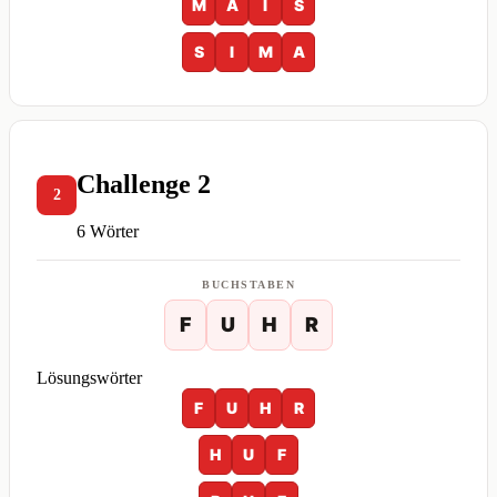
M
A
I
S
S
I
M
A
Challenge 2
2
6 Wörter
BUCHSTABEN
F
U
H
R
Lösungswörter
F
U
H
R
H
U
F