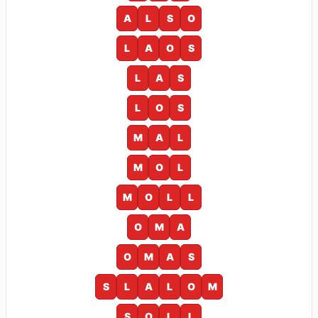
A
L
S
O
L
A
O
S
L
A
S
L
O
S
M
A
L
M
O
L
M
O
L
L
O
M
A
O
M
A
S
S
L
A
L
O
M
S
O
L
L