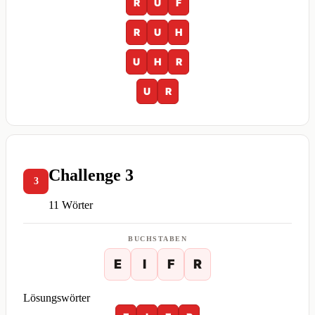
R
U
F
R
U
H
U
H
R
U
R
Challenge 3
3
11 Wörter
BUCHSTABEN
E
I
F
R
Lösungswörter