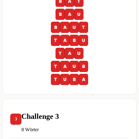
B
A
T
B
A
U
B
A
U
T
T
A
B
U
T
A
U
T
A
U
B
T
U
B
A
Challenge 3
3
8 Wörter