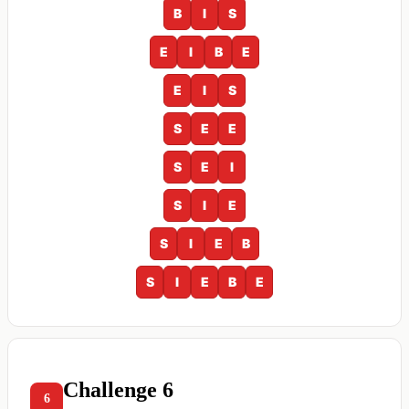
B
I
S
E
I
B
E
E
I
S
S
E
E
S
E
I
S
I
E
S
I
E
B
S
I
E
B
E
Challenge 6
6