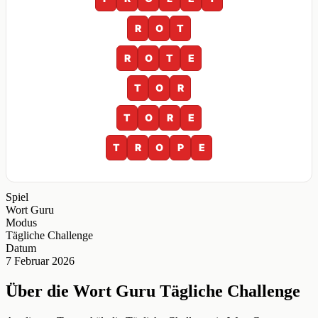
R
O
T
R
O
T
E
T
O
R
T
O
R
E
T
R
O
P
E
Spiel
Wort Guru
Modus
Tägliche Challenge
Datum
7 Februar 2026
Über die Wort Guru Tägliche Challenge