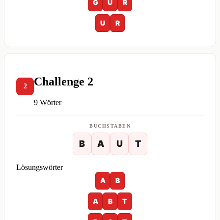
G
U
R
U
R
Challenge 2
2
9 Wörter
BUCHSTABEN
B
A
U
T
Lösungswörter
A
B
A
B
T