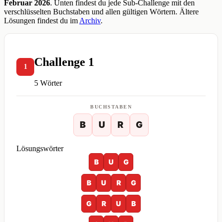
Februar 2026
. Unten findest du jede Sub-Challenge mit den
verschlüsselten Buchstaben und allen gültigen Wörtern. Ältere
Lösungen findest du im
Archiv
.
Challenge 1
1
5 Wörter
BUCHSTABEN
B
U
R
G
Lösungswörter
B
U
G
B
U
R
G
G
R
U
B