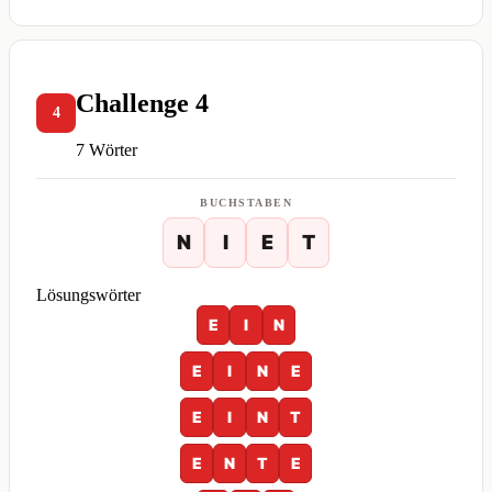
Challenge 4
4
7 Wörter
BUCHSTABEN
N
I
E
T
Lösungswörter
E
I
N
E
I
N
E
E
I
N
T
E
N
T
E