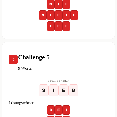
N
I
E
N
I
E
T
E
T
E
E
Challenge 5
5
9 Wörter
BUCHSTABEN
S
I
E
B
Lösungswörter
B
E
I