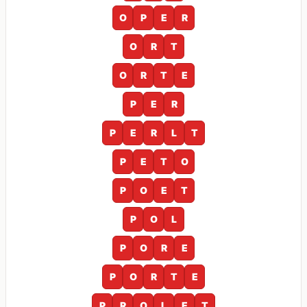
O
P
E
R
O
R
T
O
R
T
E
P
E
R
P
E
R
L
T
P
E
T
O
P
O
E
T
P
O
L
P
O
R
E
P
O
R
T
E
P
R
O
L
E
T