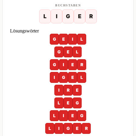
BUCHSTABEN
L
I
G
E
R
Lösungswörter
G
E
I
L
G
E
L
G
I
E
R
I
G
E
L
I
R
E
L
E
G
L
I
E
G
L
I
G
E
R