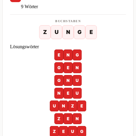
9 Wörter
BUCHSTABEN
Z
U
N
G
E
Lösungswörter
E
N
G
G
E
N
G
N
U
N
E
U
U
N
Z
E
Z
E
N
Z
E
U
G