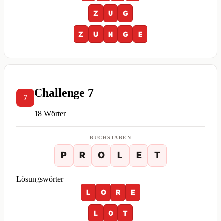
Z
U
G
Z
U
N
G
E
Challenge 7
7
18 Wörter
BUCHSTABEN
P
R
O
L
E
T
Lösungswörter
L
O
R
E
L
O
T