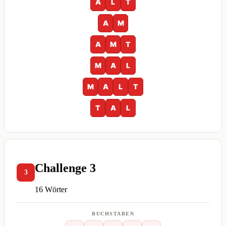
A
L
T
A
M
A
M
T
M
A
L
M
A
L
T
T
A
L
Challenge 3
3
16 Wörter
BUCHSTABEN