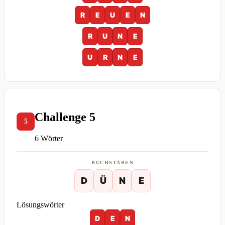
R
E
U
E
N
R
U
N
E
U
R
N
E
Challenge 5
5
6 Wörter
BUCHSTABEN
D
Ü
N
E
Lösungswörter
D
E
N