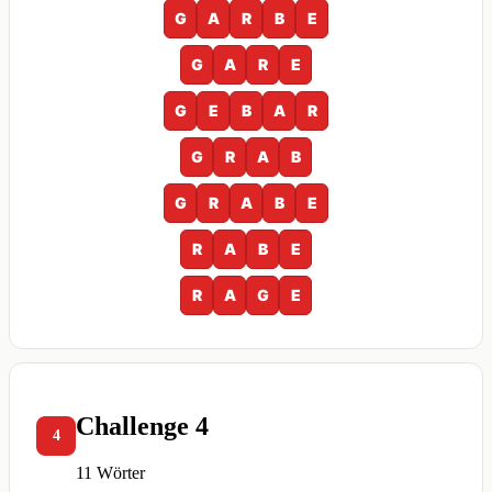
G
A
R
B
E
G
A
R
E
G
E
B
A
R
G
R
A
B
G
R
A
B
E
R
A
B
E
R
A
G
E
Challenge 4
4
11 Wörter