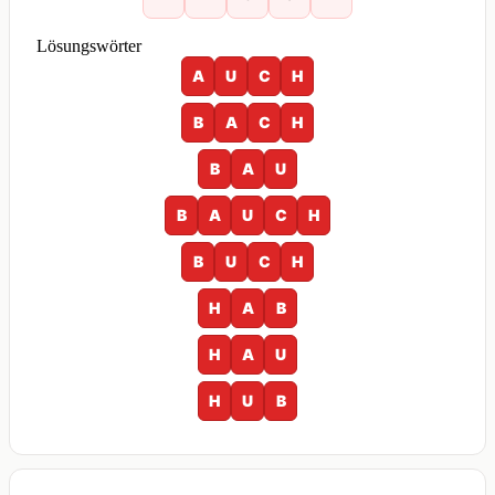
Lösungswörter
A
U
C
H
B
A
C
H
B
A
U
B
A
U
C
H
B
U
C
H
H
A
B
H
A
U
H
U
B