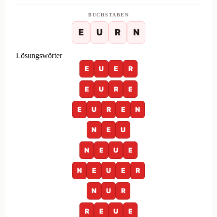
BUCHSTABEN
E
U
R
N
Lösungswörter
E
U
E
R
E
U
R
E
E
U
R
E
N
N
E
U
N
E
U
E
N
E
U
E
R
N
U
R
R
E
U
E