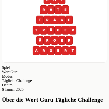
R
Ä
T
E
T
R
Ä
G
E
T
R
Ä
G
E
R
Ä
R
G
E
R
Ä
R
G
E
R
T
Spiel
Wort Guru
Modus
Tägliche Challenge
Datum
6 Januar 2026
Über die Wort Guru Tägliche Challenge