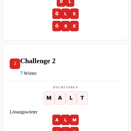
Ö
L
Ö
L
E
Ö
S
E
Challenge 2
2
7 Wörter
BUCHSTABEN
M
A
L
T
Lösungswörter
A
L
M