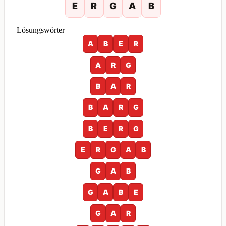
E
R
G
A
B
Lösungswörter
A
B
E
R
A
R
G
B
A
R
B
A
R
G
B
E
R
G
E
R
G
A
B
G
A
B
G
A
B
E
G
A
R