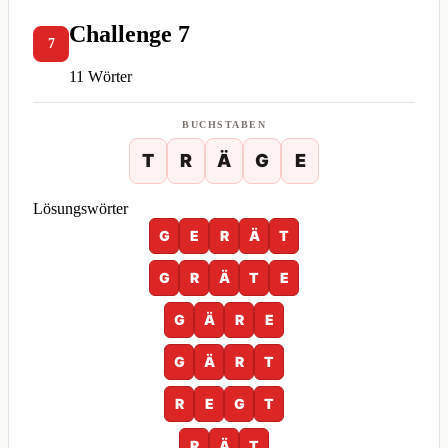
Challenge 7
7
11 Wörter
BUCHSTABEN
T
R
Ä
G
E
Lösungswörter
G
E
R
Ä
T
G
R
Ä
T
E
G
Ä
R
E
G
Ä
R
T
R
E
G
T
R
Ä
T