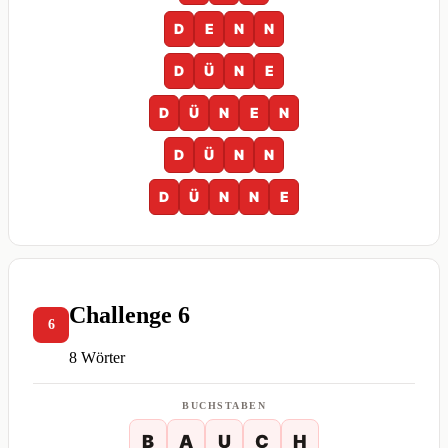
D
E
N
N
D
Ü
N
E
D
Ü
N
E
N
D
Ü
N
N
D
Ü
N
N
E
Challenge 6
6
8 Wörter
BUCHSTABEN
B
A
U
C
H