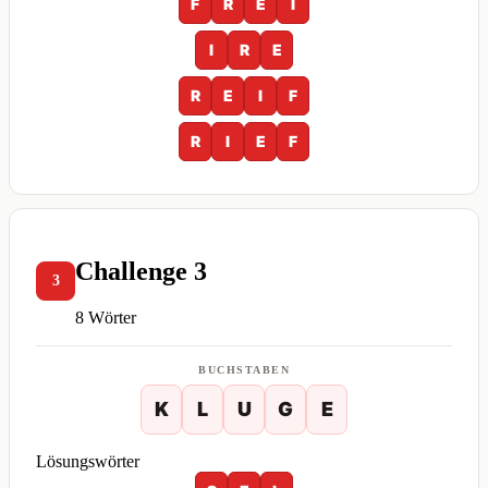
F
R
E
I
I
R
E
R
E
I
F
R
I
E
F
Challenge 3
3
8 Wörter
BUCHSTABEN
K
L
U
G
E
Lösungswörter