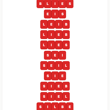
B
L
I
E
S
E
I
S
L
E
I
B
L
I
E
B
L
I
E
S
S
E
I
S
E
I
L
S
I
E
S
I
E
B
S
I
E
L
S
I
L
B
E