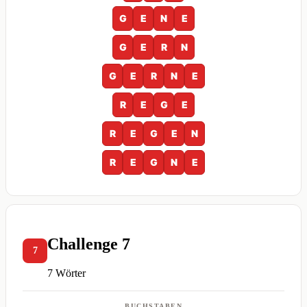
G
E
N
E
G
E
R
N
G
E
R
N
E
R
E
G
E
R
E
G
E
N
R
E
G
N
E
Challenge 7
7
7 Wörter
BUCHSTABEN