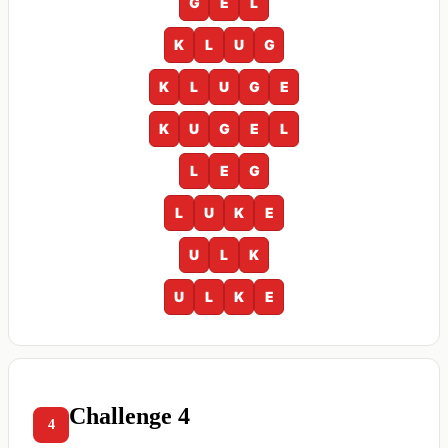
G
E
L
K
L
U
G
K
L
U
G
E
K
U
G
E
L
L
E
G
L
U
K
E
U
L
K
U
L
K
E
Challenge 4
4