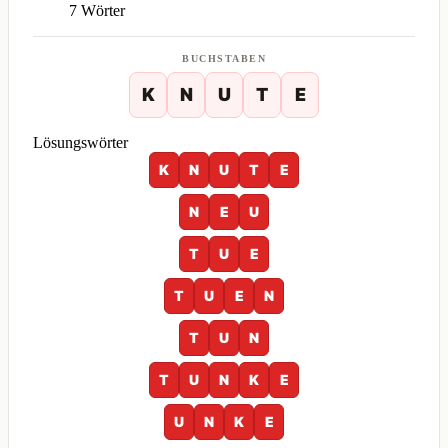
7 Wörter
BUCHSTABEN
K
N
U
T
E
Lösungswörter
K
N
U
T
E
N
E
U
T
U
E
T
U
E
N
T
U
N
T
U
N
K
E
U
N
K
E