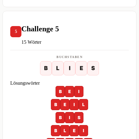
Challenge 5
5
15 Wörter
BUCHSTABEN
B
L
I
E
S
Lösungswörter
B
E
I
B
E
I
L
B
I
S
B
L
E
I