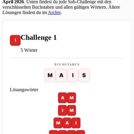
April 2026
. Unten findest du jede Sub-Challenge mit den
verschlüsselten Buchstaben und allen gültigen Wörtern. Ältere
Lösungen findest du im
Archiv
.
Challenge 1
1
5 Wörter
BUCHSTABEN
M
A
I
S
Lösungswörter
A
M
I
M
M
A
I