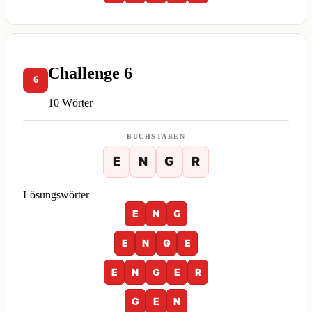
Challenge 6
6
10 Wörter
BUCHSTABEN
E
N
G
R
Lösungswörter
E
N
G
E
N
G
E
E
N
G
E
R
G
E
N