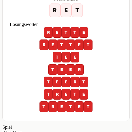
R
E
T
Lösungswörter
R
E
T
T
E
R
E
T
T
E
T
T
E
E
T
E
E
R
T
E
E
R
T
T
R
E
T
E
T
R
E
T
E
T
Spiel