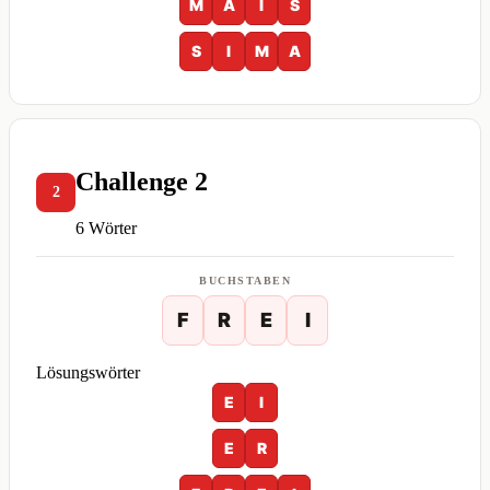
M
A
I
S
S
I
M
A
Challenge 2
2
6 Wörter
BUCHSTABEN
F
R
E
I
Lösungswörter
E
I
E
R